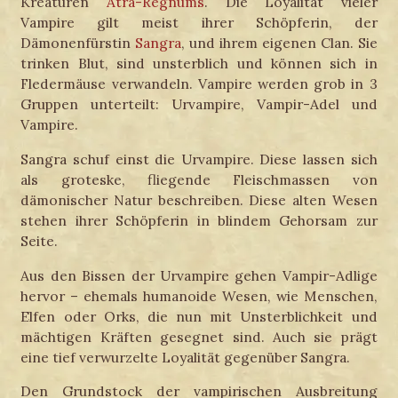
Kreaturen
Atra-Regnums
. Die Loyalität vieler
Vampire gilt meist ihrer Schöpferin, der
Dämonenfürstin
Sangra
, und ihrem eigenen Clan. Sie
trinken Blut, sind unsterblich und können sich in
Fledermäuse verwandeln. Vampire werden grob in 3
Gruppen unterteilt: Urvampire, Vampir-Adel und
Vampire.
Sangra schuf einst die Urvampire. Diese lassen sich
als groteske, fliegende Fleischmassen von
dämonischer Natur beschreiben. Diese alten Wesen
stehen ihrer Schöpferin in blindem Gehorsam zur
Seite.
Aus den Bissen der Urvampire gehen Vampir-Adlige
hervor – ehemals humanoide Wesen, wie Menschen,
Elfen oder Orks, die nun mit Unsterblichkeit und
mächtigen Kräften gesegnet sind. Auch sie prägt
eine tief verwurzelte Loyalität gegenüber Sangra.
Den Grundstock der vampirischen Ausbreitung