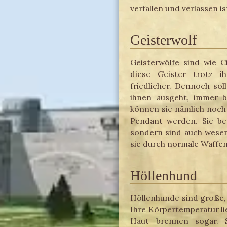
verfallen und verlassen i
Geisterwolf
Geisterwölfe sind wie C
diese Geister trotz i
friedlicher. Dennoch sol
ihnen ausgeht, immer be
können sie nämlich noch 
Pendant werden. Sie bew
sondern sind auch wesen
sie durch normale Waffe
Höllenhund
Höllenhunde sind große,
Ihre Körpertemperatur lie
Haut brennen sogar. S