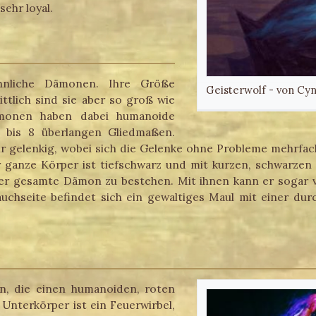
sehr loyal.
hnliche Dämonen. Ihre Größe
Geisterwolf - von Cyn
ittlich sind sie aber so groß wie
monen haben dabei humanoide
 bis 8 überlangen Gliedmaßen.
hr gelenkig, wobei sich die Gelenke ohne Probleme mehrfac
ganze Körper ist tiefschwarz und mit kurzen, schwarzen
er gesamte Dämon zu bestehen. Mit ihnen kann er sogar v
auchseite befindet sich ein gewaltiges Maul mit einer dur
n, die einen humanoiden, roten
 Unterkörper ist ein Feuerwirbel,