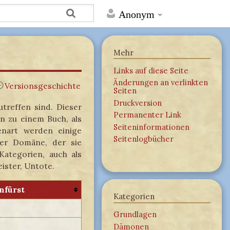
Anonym
Mehr
Links auf diese Seite
Änderungen an verlinkten
Versionsgeschichte
Seiten
Druckversion
treffen sind. Dieser
Permanenter Link
n zu einem Buch, als
Seiten­­informationen
enart werden einige
Seitenlogbücher
r Domäne, der sie
Kategorien, auch als
ister, Untote.
fürst
Kategorien
Grundlagen
Dämonen