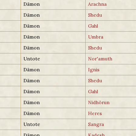
Dämon
Arachna
Dämon
Shedu
Dämon
Gahl
Dämon
Umbra
Dämon
Shedu
Untote
Nor'amuth
Dämon
Ignis
Dämon
Shedu
Dämon
Gahl
Dämon
Nidhörun
Dämon
Heres
Untote
Sangra
Dämon
Kadesh