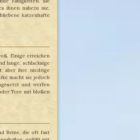
de Fähigkeiten. Sie
es ihnen nahezu nie,
bliebene katzenhafte
oß. Einige erreichen
d lange, schlacksige
 aber ihre niedrige
tärke macht sie jedoch
ingesetzt und werfen
oder Tore mit bloßen
d Beine, die oft fast
erballon, gefüllt mit