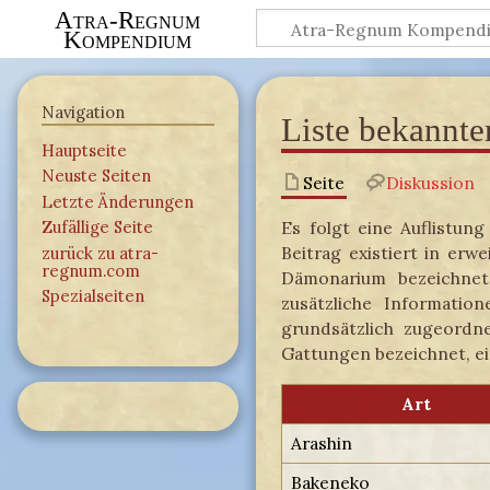
Atra-Regnum
Kompendium
Navigation
Liste bekannte
Hauptseite
Neuste Seiten
Seite
Diskussion
Letzte Änderungen
Es folgt eine Auflistun
Zufällige Seite
Beitrag existiert in er
zurück zu atra-
regnum.com
Dämonarium bezeichnet
Spezialseiten
zusätzliche Informatio
grundsätzlich zugeordne
Gattungen bezeichnet, ei
Art
Arashin
Bakeneko