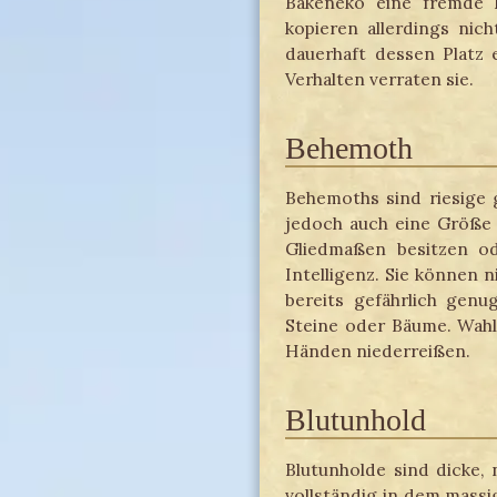
Bakeneko eine fremde 
kopieren allerdings nic
dauerhaft dessen Platz 
Verhalten verraten sie.
Behemoth
Behemoths sind riesige 
jedoch auch eine Größe 
Gliedmaßen besitzen od
Intelligenz. Sie können n
bereits gefährlich genu
Steine oder Bäume. Wahl
Händen niederreißen.
Blutunhold
Blutunholde sind dicke, 
vollständig in dem massi