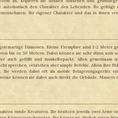
Form an, kopieren sie dessen Aussehen und grundlegen
ht automatisch den Charakter des Lebenden. So gelingt 
einzunehmen. Ihr eigener Charakter und das in ihnen ver
golemartige Dämonen. Kleine Exemplare sind 1-2 Meter gr
von bis zu 30 Metern. Dabei können sie sehr dünn sein un
er auch gefüllt und muskelbepackt. Allen gemeinsam ist
icht sprechen, verstehen aber simple Befehle. Allein ihre S
g. Sie werden dabei oft als mobile Belagerungsgeräte e
weise können sie dabei auch direkt die Gebäude, Mauern 
nahezu runde Kreaturen. Sie besitzen jeweils zwei Arme un
gen Körper verschwinden. Ihr Körper ist, ähnlich einem Wass