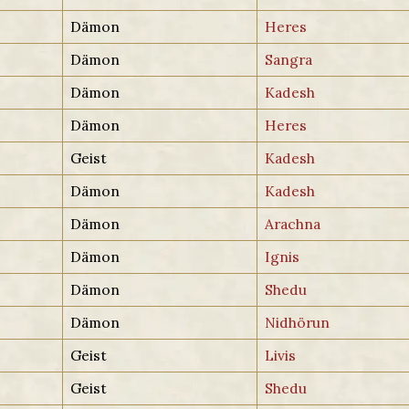
Dämon
Heres
Dämon
Sangra
Dämon
Kadesh
Dämon
Heres
Geist
Kadesh
Dämon
Kadesh
Dämon
Arachna
Dämon
Ignis
Dämon
Shedu
Dämon
Nidhörun
Geist
Livis
Geist
Shedu