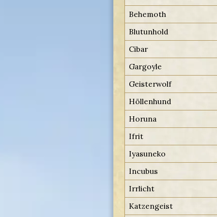
Behemoth
Blutunhold
Cibar
Gargoyle
Geisterwolf
Höllenhund
Horuna
Ifrit
Iyasuneko
Incubus
Irrlicht
Katzengeist