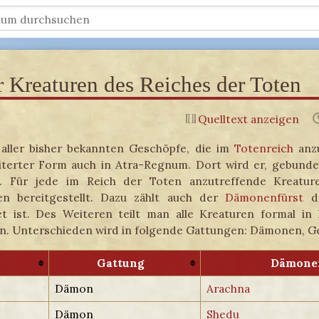
r Kreaturen des Reiches der Toten
Quelltext anzeigen
g aller bisher bekannten Geschöpfe, die im
Totenreich
anzu
weiterter Form auch in Atra-Regnum. Dort wird er, gebunde
. Für jede im Reich der Toten anzutreffende Kreatur
nen bereitgestellt. Dazu zählt auch der
Dämonenfürst
de
t ist. Des Weiteren teilt man alle Kreaturen formal in 
n. Unterschieden wird in folgende Gattungen: Dämonen, Ge
Gattung
Dämonen
Dämon
Arachna
Dämon
Shedu