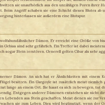
hwitzen sie unaufhörlich aus den unzähligen Poren ihrer Ha
zt. Beim Angriff schaben sie eine Schicht dieses Blutes ab 
wegung hinterlassen sie außerdem eine Blutspur.
er, wolfshundähnlicher Dämon. Er erreicht eine Größe von bi
in Gebiss sind sehr gefährlich. Ein Treffer ist dabei meisten
 sogar Stein zerstören. Generell gelten Cibar als sehr agg
einerner Dämon. An sich hat er Ähnlichkeiten mit einem Ko
Flügel besitzen. Ein Gargoyle ist zusätzlich meist ziemlich
st lange an einem Ort. Sie hasst es sich zu bewegen, tut di
d wendig. Entgegen anderer Dämonen entstehen sie nicht di
en Lebenden aus Stein geschaffen. Meist dienen sie zur Ve
rwachen sie zum Leben. Dies wird begünstigt, wenn der Ort