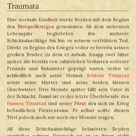
Traumata
Eine normale Kindheit wurde Seyden mit dem Beginn
des
Blutquellkrieges
genommen. Ab dem siebenten
Lebensjahr begleiteten ihn mehrere
Schicksalsschläge bis hin zu seinem verfrühten Tod.
Direkt zu Beginn des Krieges verlor er bereits seinen
großen Bruder, zu dem er aufsah. Knapp zwei Jahre
später, die bereits von zahlreichen Verlusten weiterer
Freunde und Bekannter geprägt waren, verlor er
schließlich auch seine Heimat
Schloss Trinistad
sowie seine Mutter und seine beiden kleinen
Geschwister. Drei Monate später fällt sein Vater in
der Schlacht. Damit ist er der letzte Überlebende des
Hauses Trinistad
und neuer
Fürst
des sich im Krieg
befindlichen Fürstentums. Er selbst sollte diesen
Titel jedoch auch nur noch vier Monate tragen.
All diese Schicksalsschläge belasteten Seyden
zweifellos schwer. Dennoch ist er an ihnen nicht