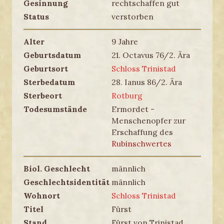
Gesinnung
rechtschaffen gut
Status
verstorben
Alter
9 Jahre
Geburtsdatum
21. Octavus 76/2. Ära
Geburtsort
Schloss Trinistad
Sterbedatum
28. Ianus 86/2. Ära
Sterbeort
Rotburg
Todesumstände
Ermordet -
Menschenopfer zur
Erschaffung des
Rubinschwertes
Biol. Geschlecht
männlich
Geschlechtsidentität
männlich
Wohnort
Schloss Trinistad
Titel
Fürst
Stand
Fürst von Trinistad