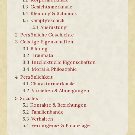
1.3
Gesichtsmerkmale
1.4
Kleidung & Schmuck
1.5
Kampfgeschick
1.5.1
Ausrüstung
2
Persönliche Geschichte
3
Geistige Eigenschaften
3.1
Bildung
3.2
Traumata
3.3
Intellektuelle Eigenschaften
3.4
Moral & Philosophie
4
Persönlichkeit
4.1
Charaktermerkmale
4.2
Vorlieben & Abneigungen
5
Soziales
5.1
Kontakte & Beziehungen
5.2
Familienbande
5.3
Verhalten
5.4
Vermögens- & Finanzlage