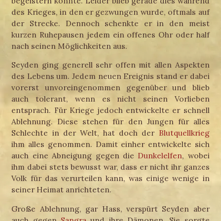
begeistern konnte. Leider blieb gerade dies während
des Krieges, in den er gezwungen wurde, oftmals auf
der Strecke. Dennoch schenkte er in den meist
kurzen Ruhepausen jedem ein offenes Ohr oder half
nach seinen Möglichkeiten aus.
Seyden ging generell sehr offen mit allen Aspekten
des Lebens um. Jedem neuen Ereignis stand er dabei
vorerst unvoreingenommen gegenüber und blieb
auch tolerant, wenn es nicht seinen Vorlieben
entsprach. Für Kriege jedoch entwickelte er schnell
Ablehnung. Diese stehen für den Jungen für alles
Schlechte in der Welt, hat doch der
Blutquellkrieg
ihm alles genommen. Damit einher entwickelte sich
auch eine Abneigung gegen die
Dunkelelfen
, wobei
ihm dabei stets bewusst war, dass er nicht ihr ganzes
Volk für das verurteilen kann, was einige wenige in
seiner Heimat anrichteten.
Große Ablehnung, gar Hass, verspürt Seyden aber
auch gegen
Sangra
und ihre Dämonen. Sie sorgte