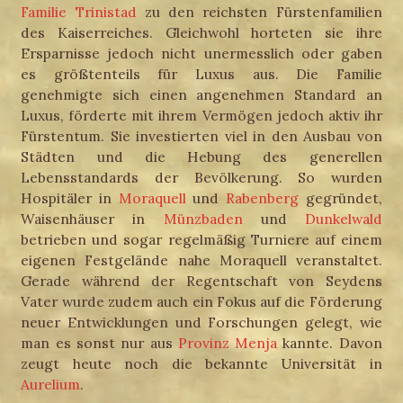
Familie Trinistad
zu den reichsten Fürstenfamilien
des Kaiserreiches. Gleichwohl horteten sie ihre
Ersparnisse jedoch nicht unermesslich oder gaben
es größtenteils für Luxus aus. Die Familie
genehmigte sich einen angenehmen Standard an
Luxus, förderte mit ihrem Vermögen jedoch aktiv ihr
Fürstentum. Sie investierten viel in den Ausbau von
Städten und die Hebung des generellen
Lebensstandards der Bevölkerung. So wurden
Hospitäler in
Moraquell
und
Rabenberg
gegründet,
Waisenhäuser in
Münzbaden
und
Dunkelwald
betrieben und sogar regelmäßig Turniere auf einem
eigenen Festgelände nahe Moraquell veranstaltet.
Gerade während der Regentschaft von Seydens
Vater wurde zudem auch ein Fokus auf die Förderung
neuer Entwicklungen und Forschungen gelegt, wie
man es sonst nur aus
Provinz Menja
kannte. Davon
zeugt heute noch die bekannte Universität in
Aurelium
.