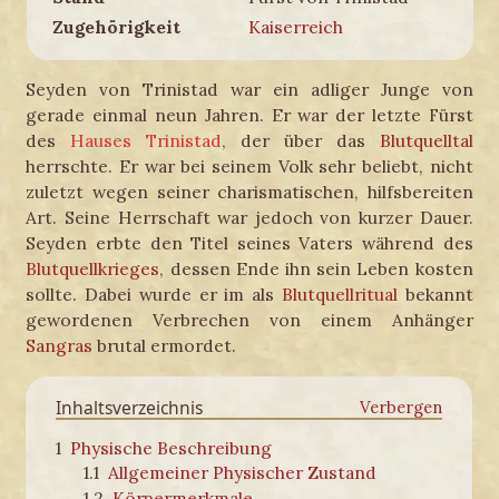
Zugehörigkeit
Kaiserreich
Seyden von Trinistad war ein adliger Junge von
gerade einmal neun Jahren. Er war der letzte Fürst
des
Hauses Trinistad
, der über das
Blutquelltal
herrschte. Er war bei seinem Volk sehr beliebt, nicht
zuletzt wegen seiner charismatischen, hilfsbereiten
Art. Seine Herrschaft war jedoch von kurzer Dauer.
Seyden erbte den Titel seines Vaters während des
Blutquellkrieges
, dessen Ende ihn sein Leben kosten
sollte. Dabei wurde er im als
Blutquellritual
bekannt
gewordenen Verbrechen von einem Anhänger
Sangras
brutal ermordet.
Inhaltsverzeichnis
1
Physische Beschreibung
1.1
Allgemeiner Physischer Zustand
1.2
Körpermerkmale