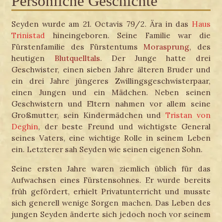
Persönliche Geschichte
Seyden wurde am 21. Octavis 79/2. Ära in das
Haus
Trinistad
hineingeboren. Seine Familie war die
Fürstenfamilie des Fürstentums
Morasprung
, des
heutigen
Blutquelltals
. Der Junge hatte drei
Geschwister, einen sieben Jahre älteren Bruder und
ein drei Jahre jüngeres Zwillingsgeschwisterpaar,
einen Jungen und ein Mädchen. Neben seinen
Geschwistern und Eltern nahmen vor allem seine
Großmutter, sein Kindermädchen und
Tristan von
Deghin
, der beste Freund und wichtigste General
seines Vaters, eine wichtige Rolle in seinem Leben
ein. Letzterer sah Seyden wie seinen eigenen Sohn.
Seine ersten Jahre waren ziemlich üblich für das
Aufwachsen eines Fürstensohnes. Er wurde bereits
früh gefördert, erhielt Privatunterricht und musste
sich generell wenige Sorgen machen. Das Leben des
jungen Seyden änderte sich jedoch noch vor seinem