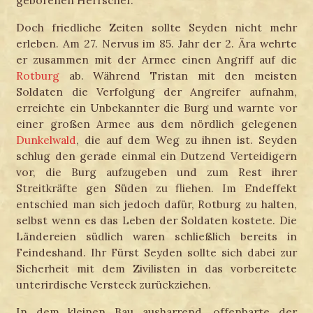
geborenen Herrscher.
Doch friedliche Zeiten sollte Seyden nicht mehr
erleben. Am 27. Nervus im 85. Jahr der 2. Ära wehrte
er zusammen mit der Armee einen Angriff auf die
Rotburg
ab. Während Tristan mit den meisten
Soldaten die Verfolgung der Angreifer aufnahm,
erreichte ein Unbekannter die Burg und warnte vor
einer großen Armee aus dem nördlich gelegenen
Dunkelwald
, die auf dem Weg zu ihnen ist. Seyden
schlug den gerade einmal ein Dutzend Verteidigern
vor, die Burg aufzugeben und zum Rest ihrer
Streitkräfte gen Süden zu fliehen. Im Endeffekt
entschied man sich jedoch dafür, Rotburg zu halten,
selbst wenn es das Leben der Soldaten kostete. Die
Ländereien südlich waren schließlich bereits in
Feindeshand. Ihr Fürst Seyden sollte sich dabei zur
Sicherheit mit dem Zivilisten in das vorbereitete
unterirdische Versteck zurückziehen.
In dem kleinen Bau ausharrend, offenbarte der