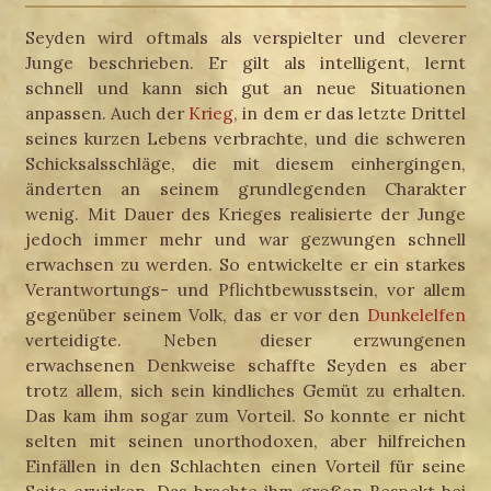
Seyden wird oftmals als verspielter und cleverer
Junge beschrieben. Er gilt als intelligent, lernt
schnell und kann sich gut an neue Situationen
anpassen. Auch der
Krieg
, in dem er das letzte Drittel
seines kurzen Lebens verbrachte, und die schweren
Schicksalsschläge, die mit diesem einhergingen,
änderten an seinem grundlegenden Charakter
wenig. Mit Dauer des Krieges realisierte der Junge
jedoch immer mehr und war gezwungen schnell
erwachsen zu werden. So entwickelte er ein starkes
Verantwortungs- und Pflichtbewusstsein, vor allem
gegenüber seinem Volk, das er vor den
Dunkelelfen
verteidigte. Neben dieser erzwungenen
erwachsenen Denkweise schaffte Seyden es aber
trotz allem, sich sein kindliches Gemüt zu erhalten.
Das kam ihm sogar zum Vorteil. So konnte er nicht
selten mit seinen unorthodoxen, aber hilfreichen
Einfällen in den Schlachten einen Vorteil für seine
Seite erwirken. Das brachte ihm großen Respekt bei