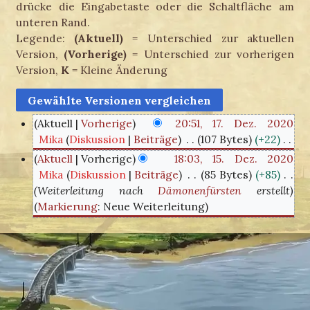
drücke die Eingabetaste oder die Schaltfläche am
unteren Rand.
Legende:
(Aktuell)
= Unterschied zur aktuellen
Version,
(Vorherige)
= Unterschied zur vorherigen
Version,
K
= Kleine Änderung
Aktuell
Vorherige
20:51, 17. Dez. 2020
Mika
Diskussion
Beiträge
107 Bytes
+22
1
K
7
Aktuell
Vorherige
18:03, 15. Dez. 2020
e
.
Mika
Diskussion
Beiträge
85 Bytes
+85
1
i
Weiterleitung nach
Dämonenfürsten
erstellt
D
5
n
Markierung
:
Neue Weiterleitung
e
.
e
z
D
B
e
e
e
m
z
a
b
e
r
e
m
b
r