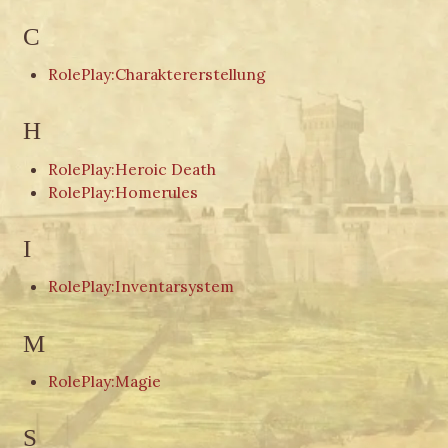
C
RolePlay:Charaktererstellung
H
RolePlay:Heroic Death
RolePlay:Homerules
I
RolePlay:Inventarsystem
M
RolePlay:Magie
S